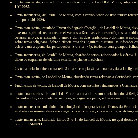
Texto manuscrito, intitulado ‘Sobre a vida interior’, de Landell de Moura, integra u
LM-0085.
Texto manuscrito, de Landell de Moura, com a contabilidade de uma fábrica referen
grampos)
LM-0086.
Texto manuscrito, intitulado ‘Lyceu do Sagrado Coração’, de Landell de Moura, dividido
a secura espiritual, os modos de elevarmos a Deus, as virtudes teológicas, as uni
Satanás, a força, a felicidade, o amor e dor, as duas tendências, o domínio, o espír
sobre temas religiosas. Sobre a ciência trata dos seguintes assuntos: as infecções e
coisas e um esquema das perturbações. S.d. s.as. 74p. (caderno com grampos, folha
Texto manuscrito, de Landell de Moura, abordando temas relacionados à ciência, à Psi
diversos esquemas de telefonia sem fio, as plantas medicinais.
Os temas relacionados com a religião e a Psicologia são: a alma e a vida, a inteligên
Texto manuscrito, de Landell de Moura, abordando temas relativos à eletricidade, com
Fragmentos de textos, de Landell de Moura, com assuntos relacionados à Gramática, 
Textos manuscritos, de Landell de Moura, abordando assuntos relacionados à Religião
desconhecidos, a caridade, as neuroses, a religião e a pátria, sobre o amor. S.d. s.as
Texto manuscrito, intitulado ‘Constituição da Cooperativa das Damas da Beneficên
estabelece as normas dessa associação, sua constituição, sua economia, as atribuiçõe
Texto manuscrito, intitulado Livros 3º e 4º, de Landell de Moura, no qual descreve
costura)
LM-0093.