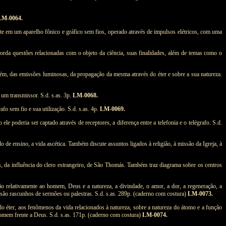
LM-0064.
e em um aparelho fônico e gráfico sem fios, operado através de impulsos elétricos, com uma
borda questões relacionadas com o objeto da ciência, suas finalidades, além de temas como o
ambém, das emissões luminosas, da propagação da mesma através do éter e sobre a sua natureza.
 um transmissor. S.d. s.as. 3p.
LM-0068.
o sem fio e sua utilização. S.d. s.as. 4p.
LM-0069.
e poderia ser captado através de receptores, a diferença entre a telefonia e o telégrafo. S.d.
 de ensino, a vida ascética. Também discute assuntos ligados à religião, à missão da Igreja, à
, da influência do clero estrangeiro, de São Thomás. Também traz diagrama sobre os centros
ião relativamente ao homem, Deus e a natureza, a divindade, o amor, a dor, a regeneração, a
s são rascunhos de sermões ou palestras. S.d. s.as. 289p. (caderno com costura)
LM-0073.
 do éter, aos fenômenos da vida relacionados à natureza, sobre a natureza do átomo e a função
homem frente a Deus. S.d. s.as. 171p. (caderno com costura)
LM-0074.