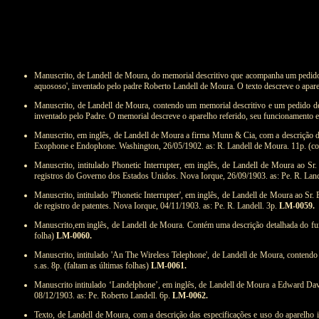
Manuscrito, de Landell de Moura, do memorial descritivo que acompanha um pedido de
aquososo', inventado pelo padre Roberto Landell de Moura. O texto descreve o aparel
Manuscrito, de Landell de Moura, contendo um memorial descritivo e um pedido de 'p
inventado pelo Padre. O memorial descreve o aparelho referido, seu funcionamento e 
Manuscrito, em inglês, de Landell de Moura a firma Munn & Cia, com a descrição do 
Exophone e Endophone. Washington, 26/05/1902. as: R. Landell de Moura. 11p. (c
Manuscrito, intitulado Phonetic Interrupter, em inglês, de Landell de Moura ao Sr.
registros do Governo dos Estados Unidos. Nova Iorque, 26/09/1903. as: Pe. R. Land
Manuscrito, intitulado 'Phonetic Interrupter', em inglês, de Landell de Moura ao Sr
de registro de patentes. Nova Iorque, 04/11/1903. as: Pe. R. Landell. 3p.
LM-0059.
Manuscrito,em inglês, de Landell de Moura. Contém uma descrição detalhada do fun
folha)
LM-0060.
Manuscrito, intitulado 'An The Wireless Telephone', de Landell de Moura, contendo
s.as. 8p. (faltam as últimas folhas)
LM-0061.
Manuscrito intitulado ‘Landelphone’, em inglês, de Landell de Moura a Edward Davi
08/12/1903. as: Pe. Roberto Landell. 6p.
LM-0062.
Texto, de Landell de Moura, com a descrição das especificações e uso do aparelho 