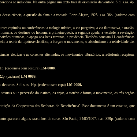
porciona ao indivíduo. Na outra página um texto trata da orientação da vontade. S.d. s.as. 4p.
 dessa ciência, a questão da alma e a vontade. Porto Alegre, 1925. s.as. 36p. (caderno com
es capítulos ou conferências: a teologia mística, a via purgativa, a via iluminativa, a oração,
ma humana, os destinos do homem, a primeira queda, a segunda queda, a verdade, a revelação,
o, as paixões humanas, o apego aos bens terrenos, a prudência. Também constam 11 conferências
n, a teoria da hipótese científica, a força e o movimento, o absolutismo e a relatividade das
ncias elétricas e as correntes alternadas, os movimentos vibratórios, a radiofonia receptora,
171p. (caderneta com costura)
LM-0088.
 22p. (caderno)
LM-0089.
de cartas. S.d. s.as. 16p. (caderno sem capa)
LM-0090.
 sexuais ou a perversão do instinto, os anjos, a matéria e forma, o movimento, os três órgãos
stituição da Cooperativa das Senhoras de Beneficência’. Esse documento é um estatuto, que
. Junto aparecem alguns rascunhos de cartas. São Paulo, 24/05/1907. s.as. 329p. (caderno com