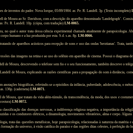
es de inventos do padre. Nova Iorque, 05/09/1904. as: Pe. R. Landell. 3p. (Texto incompleto)
dell de Moura ao Sr. Davidson, com a descrição do aparelho denominado 'Landelgraph’. Consist
as: Pe. R. Landell. 10p. (cópia, com tradução)
LM-0065.
ra, no qual o autor trata dessa ciência experimental chamada atualmente de parapsicologia. A
o corpo humano e a luz produzida por esta. S.d. s.as. 8p.
LM-0066.
, tratando de aparelhos acústicos para recepção de sons e uso das ondas 'herztianas'. Trata, t
ressões das imagens na retina e ao uso do selênio em aparelho de cinema. Possui o diagrama de
ell de Moura, descrevendo o telefone sem fio e o seu funcionamento, também descreve o telégraf
andell de Moura, explicando as razões científicas para a propagação do som à distância, como el
 anotações biográficas, referindo-se a episódios da infância, puberdade, adolescência, o método
s.as. 136p. (caderneta)
LM-0071.
l de Moura, que tratam da vida além-túmulo, da transcendência, da moda, dos usos e costumes
 costura)
LM-0072.
 classificação das doenças nervosas, a indiferença religiosa negativa, a importância da relig
nduzidas e os condutores elétricos, a dinamologia, movimentos vibratórios, alma e corpo. Algun
gia, trata das questões metafísicas, hoje parapsicologia, relacionadas à natureza da matéria e
ormação do universo, à visão católica do paraíso e das regiões ditas celestes, à perfeição do 