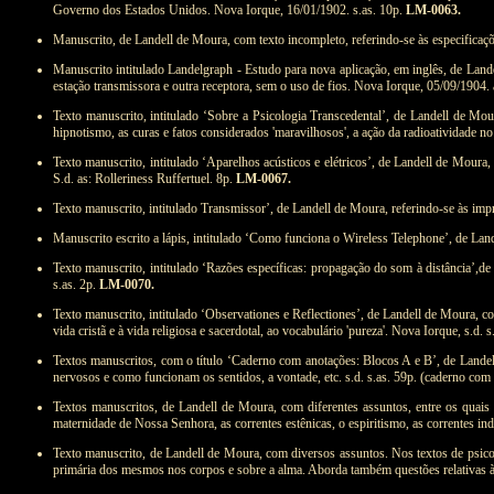
Governo dos Estados Unidos. Nova Iorque, 16/01/1902. s.as. 10p.
LM-0063.
Manuscrito, de Landell de Moura, com texto incompleto, referindo-se às especificaçõ
Manuscrito intitulado Landelgraph - Estudo para nova aplicação, em inglês, de Lan
estação transmissora e outra receptora, sem o uso de fios. Nova Iorque, 05/09/1904. 
Texto manuscrito, intitulado ‘Sobre a Psicologia Transcedental’, de Landell de Mou
hipnotismo, as curas e fatos considerados
'maravilhosos', a ação da radioatividade n
Texto manuscrito, intitulado ‘Aparelhos acústicos e elétricos’, de Landell de Moura
S.d. as: Rolleriness Ruffertuel. 8p.
LM-0067.
Texto manuscrito, intitulado Transmissor’, de Landell de Moura, referindo-se às imp
Manuscrito escrito a lápis, intitulado ‘Como funciona o Wireless Telephone’, de Land
Texto manuscrito, intitulado ‘Razões específicas: propagação do som à distância’,de L
s.as. 2p.
LM-0070.
Texto manuscrito, intitulado ‘Observationes e Reflectiones’, de Landell de Moura, com
vida cristã e à vida religiosa e sacerdotal, ao vocabulário 'pureza'. Nova Iorque, s.d. 
Textos manuscritos, com o título ‘Caderno com anotações: Blocos A e B’, de Landel
nervosos e como funcionam os sentidos, a vontade, etc. s.d. s.as. 59p. (caderno com
Textos manuscritos, de Landell de Moura, com diferentes assuntos, entre os quais a
maternidade de Nossa Senhora, as correntes estênicas, o espiritismo, as correntes i
Texto manuscrito, de Landell de Moura, com diversos assuntos. Nos textos de psicolo
primária dos mesmos nos corpos e sobre a alma. Aborda também questões relativas à f