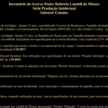
Inventário do Acervo Padre Roberto Landell de Moura
Série Produção Intelectual
Subsérie Estudos
 'privilégio’, durante 15 anos, concedido pelo Governo do Brasil para o 'Aparelho destinado à
ho e detalha o seu funcionamento. Rio de Janeiro, 09/03/1901. as: Jules Géraud V. Leclerc. 7p
rivilégio', durante 15 anos, na República do Brasil, para um 'Aparelho destinado à transmiss
sua utilidade. Está patente foi requerida junto ao Governo Brasileiro, com a matrícula 2274. 
'Aparelho para enviar e receber a voz natural através do espaço'. Contém também as explicaçõ
om tradução)
LM-0057.
 Edward Davidson. Faz retificações nas especificações de seu invento 'Phonetic Interrupter',
ell. 9p.
LM-0058.
. E. Davidson. Contém as aplicações do seu invento 'Phonetic Interrupter', esclarecendo pontos
cionamento de um invento denominado 'Telégrafo sem fio', fazendo alterações em um documento
 retificações ao texto já elaborado, com a descrição e o funcionamento do aparelho, para ser
dson, contendo retificações ao texto, com as especificações de seus inventos, para serem an
inventado por Landell de Moura, denominado 'Wireless Telegraph'. O texto foi escrito pelo in