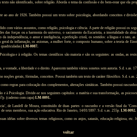
m texto não identificado, sobre religião. Aborda o tema da confissão e do bem-estar que ela pro
te ao ano de 1926. Também possui um texto sobre psicologia, abordando conceitos e divisões
 com vários assuntos, como religião, psicologia e ciência. A parte de religião possui os seguint
dades das forças ou a harmonia do universo, o sacramento da Eucaristia, a imortalidade da al
ito da independência, o amor e inteligência, a perfeição cristã, os sentidos: a língua e o tat
m geral da inflamação, os axiomas, a mulher forte, o composto humano, sobre a teoria de Einstei
s quadriculadas)
LM-0087.
cologia e à religião. Os temas científicos são maioria e são os seguintes: as ondas, as resistê
cia, a vontade, a liberdade e o direito. Aparecem também vários sonetos sem autoria. S.d. s.as. 
o noções gerais, fórmulas, conceitos. Possui também um texto de caráter filosófico. S.d. s.as.
como regras para colocação dos complementos, alterações sintáticas. Também possui rascunhos 
 e à Psicologia. Divide-se nos seguintes capítulos: a matéria e sua transformação, as psicoses
. 67p. (caderno com capa)
LM-0091.
cia’, de Landell de Moura, constituído de duas partes: o rascunho e a versão final da ‘Con
s de seus membros, sua ação educativa. Rio de Janeiro, 14/01/1897. S.d. s.as. 255p.
LM-0092.
 suas idéias sobre diversos temas religiosos, como os anjos, satanás, educação religiosa, etc
voltar