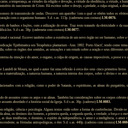
arne, a temperança, as virtudes da religião e devoção, a virtude da obediência, a virtude, a h
istério do nascimento de Cristo. Há escritos sobre o desejo, a piedade, a culpa original, a alm
noro de transmissão de ondas. Descreve um aparelho 'com o qual se obtém todos os efeitos do 
mparação com o organismo humano. S.d. s.as. 113p. (caderneta com costura)
LM-0076.
és de banhos e loções, com a utilização de ervas. Traz texto tratando da eletricidade e da sua
ificá-los. S.d s.as. 58p. (caderneta com costura)
LM-0077.
animal e racional. Escreve também sobre a existência de um novo órgão no ser humano, sobre a v
dicação 'Epithimatica seu Terapêutica plantarium - Ann. 1892. Porto Alacri', tendo como tema a 
lla; sobre os órgãos dos sentidos, as sensações e um estudo sobre a oração e seus diferentes ní
interna da emoção e do amor, o engano, a culpa de origem, as causas impossíveis, a posse e o 
de Landell de Moura, no qual o autor faz uma reflexão à cerca dos seus cinco primeiros livros.
mo a materialização, a natureza humana, a natureza interna dos corpos, sobre o divino e os at
acionados com a religião, como o poder de Satanás, o espiritismo, as almas do purgatório, o
ando de assuntos como os anjos e as almas. Também faz considerações sobre os corpos celestes (
assunto abordado é a história social da Igreja. S.d s.as. 36p. (caderno)
LM-0083.
eligião, ciência e psicologia. Alguns textos estão sobre a forma de conferências. Divide-se no
 da alma, os destinos dos homens, a primeira queda, a segunda queda, a verdade, a força e o movim
s duas tendências, o domínio, o espírito da independência, o amor e a inteligência, o amor e o
anscendente, as fórmulas antropológicas, o éter. S.d. s.as. 440p. (caderno com costura)
LM-008