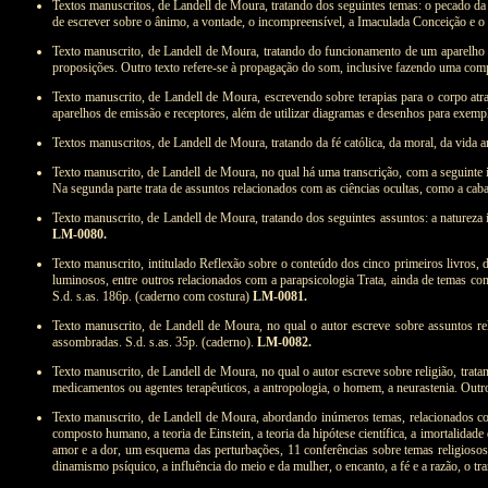
Textos manuscritos, de Landell de Moura, tratando dos seguintes temas: o pecado da c
de escrever sobre o ânimo, a vontade, o incompreensível, a Imaculada Conceição e o m
Texto manuscrito, de Landell de Moura, tratando do funcionamento de um aparelho so
proposições. Outro texto refere-se à propagação do som, inclusive fazendo uma co
Texto manuscrito, de Landell de Moura, escrevendo sobre terapias para o corpo atrav
aparelhos de emissão e receptores, além de utilizar diagramas e desenhos para exempl
Textos manuscritos, de Landell de Moura, tratando da fé católica, da moral, da vida 
Texto manuscrito, de Landell de Moura, no qual há uma transcrição, com a seguinte in
Na segunda parte trata de assuntos relacionados com as ciências ocultas, como a caba
Texto manuscrito, de Landell de Moura, tratando dos seguintes assuntos: a natureza 
LM-0080.
Texto manuscrito, intitulado Reflexão sobre o conteúdo dos cinco primeiros livros, 
luminosos, entre outros relacionados com a parapsicologia Trata, ainda de temas co
S.d. s.as. 186p. (caderno com costura)
LM-0081.
Texto manuscrito, de Landell de Moura, no qual o autor escreve sobre assuntos rel
assombradas. S.d. s.as. 35p. (caderno).
LM-0082.
Texto manuscrito, de Landell de Moura, no qual o autor escreve sobre religião, trat
medicamentos ou agentes terapêuticos, a antropologia, o homem, a neurastenia. Outro 
Texto manuscrito, de Landell de Moura, abordando inúmeros temas, relacionados com r
composto humano, a teoria de Einstein, a teoria da hipótese científica, a imortalidade
amor e a dor, um esquema das perturbações, 11 conferências sobre temas religiosos, a
dinamismo psíquico, a influência do meio e da mulher, o encanto, a fé e a razão, o tr