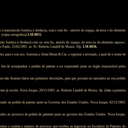
 transmissão fonética à distância, com e sem fio - através do espaço, da terra e do elemento
. (cópia xerográfica)
LM-0055.
ão fonética à distância com ou sem fio, através do espaço, da terra ou do elemento aquoso',
São Paulo, 25/02/1901. as: Pe. Roberto Landell de Moura. 10p.
LM-0056.
es para o seu uso. Autoriza a firma Munn & Cia. a registrar a invenção, a qual dá o nome de
 a fim de acompanhar o pedido de patente a ser requisitado junto ao órgão responsável pelos
 que não ficaram claros nas primeiras descrições, para que possam ser anexados ao seu pedido
 já escrito. Nova Iorque, 29/11/1903. as: Roberto Landell de Moura. 6p. (falta a primeira
 anexado ao pedido de patente junto ao Governo dos Estados Unidos. Nova Iorque, 02/12/1903.
exados ao processo de pedido de patentes junto ao governo dos Estados Unidos. Nova Iorque,
ventor e contém o número do processo que recebeu ao ingressar no Escritório de Patentes do