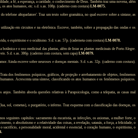
umildade, a fé, a esperança, a caridade, o conhecimento de Deus. Também traz uma novena, além
a, os atos humanos, etc. s.d. s.as. 108p. (caderno com costura)
LM-0075.
telefone altoparlatore'. Traz um texto sobre gramática, no qual escreve sobre a sintaxe, as
 utilização em circuitos e na eletrônica. Escreve, também, sobre a propagação das ondas e os
ida, o espiritismo e o ocultismo. S.d. s.as. 57p. (caderneta com costura)
LM-0078.
botânica e o uso medicinal das plantas, além de listar as plantas medicinais de Porto Alegre.
veis. S.d. s.as. 386p. (caderno com costura, sem capa)
LM-0079.
amor. Ainda escreve sobre neuroses e doenças mentais. S.d. s.as. 32p. (caderno com costura).
 Trata dos fenômenos psíquicos, gráficos, de projeção e arrebatamento de
objetos, fenômenos
os humanos. Acrescenta uma síntese, classificando os atos humanos e os fenômenos psíquicos.
s anjos. Também aborda questões relativas à Parapsicologia, como a telepatia, as casas mal
lua, sol, cometas), o purgatório, o inferno. Traz esquema com a classificação das doenças, os
s seguintes capítulos: sacramento da eucaristia, as infecções, os axiomas, a mulher forte, o
ento, o absolutismo e a relatividade das coisas, a revelação, satanás, a força, a felicidade, o
 sacrifício, a personalidade moral, acidental e essencial, o coração humano, o espiritismo, o
4.